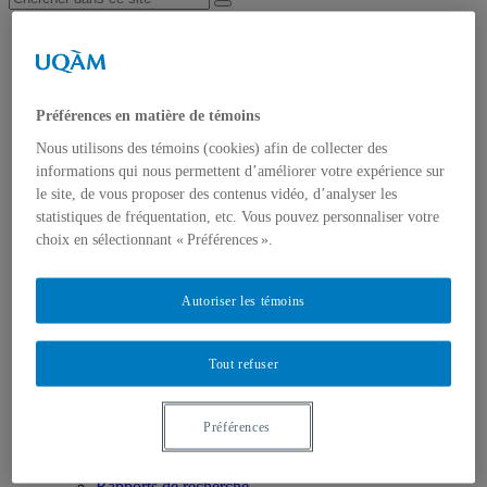
Accueil
À propos
Missions
Programme scientifique
Coopération internationale
Préférences en matière de témoins
Recherches
Nous utilisons des témoins (cookies) afin de collecter des
Partenariats & Subventions
informations qui nous permettent d’améliorer votre expérience sur
Transfert de connaissances
Événements
le site, de vous proposer des contenus vidéo, d’analyser les
Séminaires
statistiques de fréquentation, etc. Vous pouvez personnaliser votre
Cahiers In.SITU
choix en sélectionnant « Préférences ».
Médias
Balado – Légendes urbaines
BD – La ville à portée de main
Autoriser les témoins
Formation
Partenaires
Au Canada
Tout refuser
À l’international
Devenir partenaire
Membres
Au Canada
Préférences
À l’international
Publications
Rapports de recherche