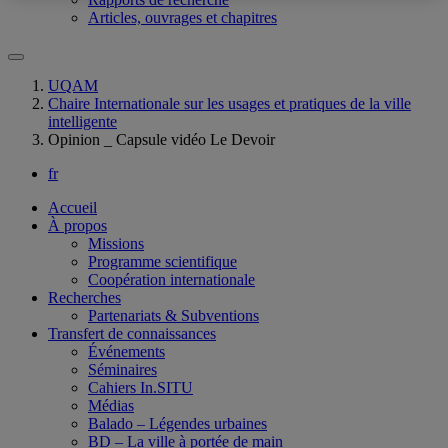
Articles, ouvrages et chapitres
UQAM
Chaire Internationale sur les usages et pratiques de la ville
intelligente
Opinion _ Capsule vidéo Le Devoir
fr
Accueil
À propos
Missions
Programme scientifique
Coopération internationale
Recherches
Partenariats & Subventions
Transfert de connaissances
Événements
Séminaires
Cahiers In.SITU
Médias
Balado – Légendes urbaines
BD – La ville à portée de main