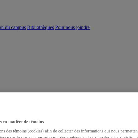
an du campus
Bibliothèques
Pour nous joindre
s en matière de témoins
ons des témoins (cookies) afin de collecter des informations qui nous permetten
ience sur le site, de vous proposer des contenus vidéo, d’analyser les statistique