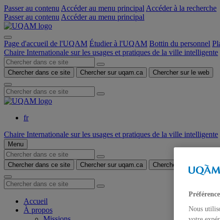
Passer au contenu
Accéder au menu principal
Accéder à la recherche
Passer au contenu
Accéder au menu principal
Page d'accueil de l'UQAM
Étudier à l'UQAM
Bottin du personnel
Pl
Chaire Internationale sur les usages et pratiques de la ville intelligente
Chercher dans ce site
Chercher sur uqam.ca
Chercher sur le web
fr
Chaire Internationale sur les usages et pratiques de la ville intelligente
Menu
Chercher dans ce site
Chercher sur uqam.ca
Chercher sur le web
Préférence
Accueil
Nous utilis
À propos
Missions
votre expér