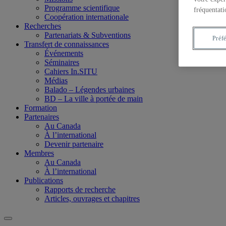
Programme scientifique
fréquentati
Coopération internationale
Recherches
Partenariats & Subventions
Préf
Transfert de connaissances
Événements
Séminaires
Cahiers In.SITU
Médias
Balado – Légendes urbaines
BD – La ville à portée de main
Formation
Partenaires
Au Canada
À l’international
Devenir partenaire
Membres
Au Canada
À l’international
Publications
Rapports de recherche
Articles, ouvrages et chapitres