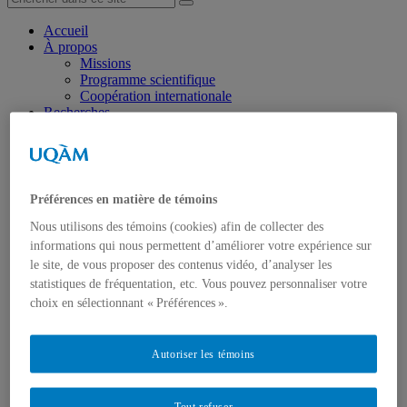
Accueil
À propos
Missions
Programme scientifique
Coopération internationale
Recherches
Partenariats & Subventions
Transfert de connaissances
Événements
Séminaires
Cahiers In.SITU
Préférences en matière de témoins
Médias
Balado – Légendes urbaines
Nous utilisons des témoins (cookies) afin de collecter des
BD – La ville à portée de main
informations qui nous permettent d’améliorer votre expérience sur
Formation
le site, de vous proposer des contenus vidéo, d’analyser les
Partenaires
statistiques de fréquentation, etc. Vous pouvez personnaliser votre
Au Canada
choix en sélectionnant « Préférences ».
À l’international
Devenir partenaire
Membres
Autoriser les témoins
Au Canada
À l’international
Publications
Rapports de recherche
Tout refuser