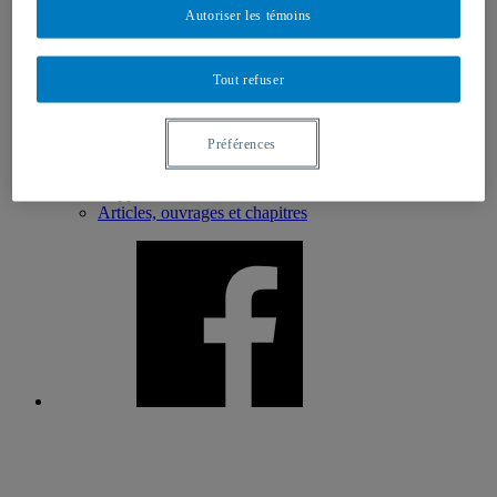
Formation
Autoriser les témoins
Partenaires
Au Canada
À l’international
Tout refuser
Devenir partenaire
Membres
Au Canada
Préférences
À l’international
Publications
Rapports de recherche
Articles, ouvrages et chapitres