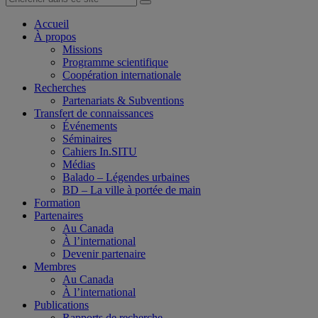
Accueil
À propos
Missions
Programme scientifique
Coopération internationale
Recherches
Partenariats & Subventions
Transfert de connaissances
Événements
Séminaires
Cahiers In.SITU
Médias
Balado – Légendes urbaines
BD – La ville à portée de main
Formation
Partenaires
Au Canada
À l’international
Devenir partenaire
Membres
Au Canada
À l’international
Publications
Rapports de recherche