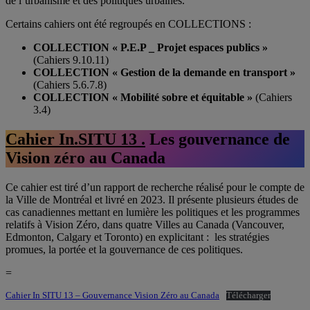
de l’urbanisme et des politiques urbaines.
Certains cahiers ont été regroupés en COLLECTIONS :
COLLECTION « P.E.P _ Projet espaces publics »
(Cahiers 9.10.11)
COLLECTION « Gestion de la demande en transport »
(Cahiers 5.6.7.8)
COLLECTION « Mobilité sobre et équitable »
(Cahiers
3.4)
Cahier In.SITU 13 .
Les gouvernance de
Vision zéro au Canada
Ce cahier est tiré d’un rapport de recherche réalisé pour le compte de
la Ville de Montréal et livré en 2023. Il présente plusieurs études de
cas canadiennes mettant en lumière les politiques et les programmes
relatifs à Vision Zéro, dans quatre Villes au Canada (Vancouver,
Edmonton, Calgary et Toronto) en explicitant : les stratégies
promues, la portée et la gouvernance de ces politiques.
=
Cahier In SITU 13 – Gouvernance Vision Zéro au Canada
Télécharger