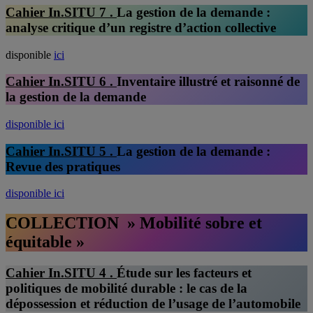
Cahier In.SITU 7 .
La gestion de la demande :
analyse critique d’un registre d’action collective
disponible
ici
Cahier In.SITU 6 .
Inventaire illustré et raisonné de
la gestion de la demande
disponible ici
Cahier In.SITU 5 .
La gestion de la demande :
Revue des pratiques
disponible ici
COLLECTION » Mobilité sobre et
équitable »
Cahier In.SITU 4 .
Étude sur les facteurs et
politiques de mobilité durable : le cas de la
dépossession et réduction de l’usage de l’automobile