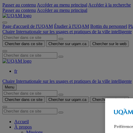
Passer au contenu
Accéder au menu principal
Accéder à la recherche
Passer au contenu
Accéder au menu principal
Page d'accueil de l'UQAM
Étudier à l'UQAM
Bottin du personnel
Pl
Chaire Internationale sur les usages et pratiques de la ville intelligente
Chercher dans ce site
Chercher sur uqam.ca
Chercher sur le web
fr
Chaire Internationale sur les usages et pratiques de la ville intelligente
Menu
Chercher dans ce site
Chercher sur uqam.ca
Chercher sur le web
Accueil
Préférence
À propos
Missions