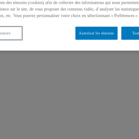
ons des témoins (cookies) afin de collecter des informations qui nous permetten
ience sur le site, de vous proposer des contenus vidéo, d’analyser les statistique
on, etc. Vous pouvez personnaliser votre choix en sélectionnant « Préférences ».
érences
Autoriser les témoins
Tout