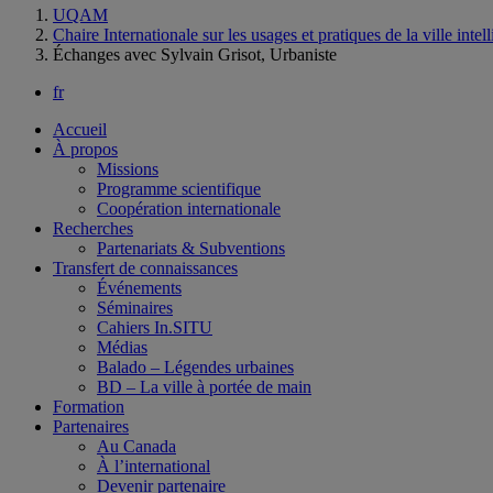
UQAM
Chaire Internationale sur les usages et pratiques de la ville intel
Échanges avec Sylvain Grisot, Urbaniste
fr
Accueil
À propos
Missions
Programme scientifique
Coopération internationale
Recherches
Partenariats & Subventions
Transfert de connaissances
Événements
Séminaires
Cahiers In.SITU
Médias
Balado – Légendes urbaines
BD – La ville à portée de main
Formation
Partenaires
Au Canada
À l’international
Devenir partenaire