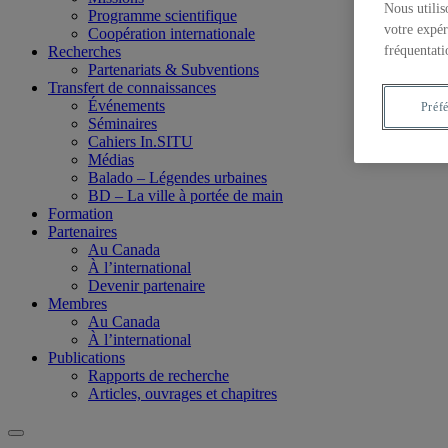
Nous utilis
Programme scientifique
votre expér
Coopération internationale
fréquentati
Recherches
Partenariats & Subventions
Transfert de connaissances
Événements
Préf
Séminaires
Cahiers In.SITU
Médias
Balado – Légendes urbaines
BD – La ville à portée de main
Formation
Partenaires
Au Canada
À l’international
Devenir partenaire
Membres
Au Canada
À l’international
Publications
Rapports de recherche
Articles, ouvrages et chapitres