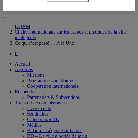
Articles, ouvrages et chapitres
UQAM
Chaire Internationale sur les usages et pratiques de la ville
intelligente
Ce qui s’est passé … A la Une!
fr
Accueil
À propos
Missions
Programme scientifique
Coopération internationale
Recherches
Partenariats & Subventions
Transfert de connaissances
Événements
Séminaires
Cahiers In.SITU
Médias
Balado – Légendes urbaines
BD – La ville à portée de main