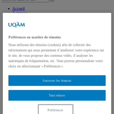
Accueil
À propos
Missions
Programme scientifique
Coopération internationale
Recherches
Partenariats & Subventions
Préférences en matière de témoins
Transfert de connaissances
Nous utilisons des témoins (cookies) afin de collecter des
Événements
Séminaires
informations qui nous permettent d’améliorer votre expérience sur
Cahiers In.SITU
le site, de vous proposer des contenus vidéo, d’analyser les
Médias
statistiques de fréquentation, etc. Vous pouvez personnaliser votre
Balado – Légendes urbaines
choix en sélectionnant « Préférences ».
BD – La ville à portée de main
Formation
Partenaires
Autoriser les témoins
Au Canada
À l’international
Devenir partenaire
Membres
Tout refuser
Au Canada
À l’international
Publications
Préférences
Rapports de recherche