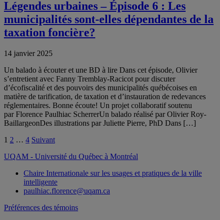
Légendes urbaines – Épisode 6 : Les
municipalités sont-elles dépendantes de la
taxation foncière?
14 janvier 2025
Un balado à écouter et une BD à lire Dans cet épisode, Olivier
s’entretient avec Fanny Tremblay-Racicot pour discuter
d’écofiscalité et des pouvoirs des municipalités québécoises en
matière de tarification, de taxation et d’instauration de redevances
réglementaires. Bonne écoute! Un projet collaboratif soutenu
par Florence Paulhiac ScherrerUn balado réalisé par Olivier Roy-
BaillargeonDes illustrations par Juliette Pierre, PhD Dans […]
Pagination
1
2
…
4
Suivant
des
UQAM - Université du Québec à Montréal
publications
Chaire Internationale sur les usages et pratiques de la ville
intelligente
paulhiac.florence@uqam.ca
Préférences des témoins