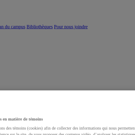
an du campus
Bibliothèques
Pour nous joindre
s en matière de témoins
ons des témoins (cookies) afin de collecter des informations qui nous permetten
ience sur le site, de vous proposer des contenus vidéo, d’analyser les statistique