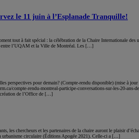
rvez le 11 juin à l’Esplanade Tranquille!
nt tout à fait spécial : la célébration de la Chaire Internationale des us
e entre l’UQAM et la Ville de Montréal. Les […]
les perspectives pour demain? (Compte-rendu disponible) (mise à jour
w.vrm.ca/compte-rendu-montreal-participe-conversations-sur-les-20-ans-
 création de l’Office de […]
ts, les chercheurs et les partenaires de la chaire auront le plaisir d’éc
un urbanisme circulaire (Éditions Apogée 2021). Celle-ci a […]