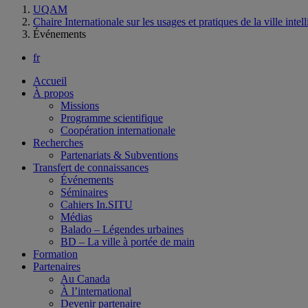
UQAM
Chaire Internationale sur les usages et pratiques de la ville intel
Événements
fr
Accueil
À propos
Missions
Programme scientifique
Coopération internationale
Recherches
Partenariats & Subventions
Transfert de connaissances
Événements
Séminaires
Cahiers In.SITU
Médias
Balado – Légendes urbaines
BD – La ville à portée de main
Formation
Partenaires
Au Canada
À l’international
Devenir partenaire