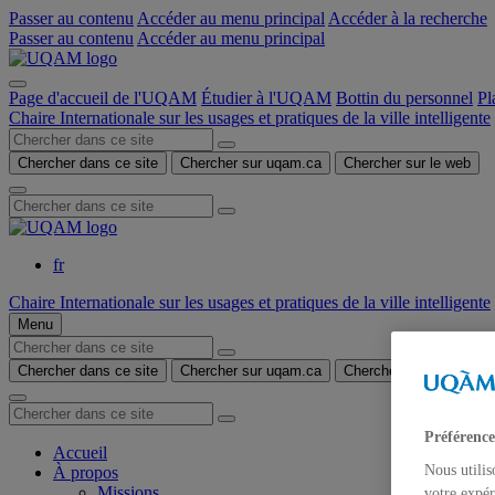
Passer au contenu
Accéder au menu principal
Accéder à la recherche
Passer au contenu
Accéder au menu principal
Page d'accueil de l'UQAM
Étudier à l'UQAM
Bottin du personnel
Pl
Chaire Internationale sur les usages et pratiques de la ville intelligente
Chercher dans ce site
Chercher sur uqam.ca
Chercher sur le web
fr
Chaire Internationale sur les usages et pratiques de la ville intelligente
Menu
Chercher dans ce site
Chercher sur uqam.ca
Chercher sur le web
Préférence
Accueil
Nous utilis
À propos
Missions
votre expér