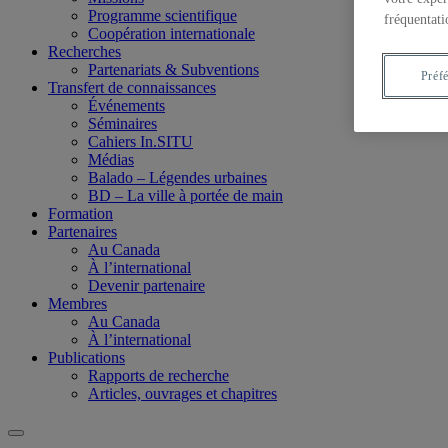
Programme scientifique
fréquentati
Coopération internationale
Recherches
Partenariats & Subventions
Préf
Transfert de connaissances
Événements
Séminaires
Cahiers In.SITU
Médias
Balado – Légendes urbaines
BD – La ville à portée de main
Formation
Partenaires
Au Canada
À l’international
Devenir partenaire
Membres
Au Canada
À l’international
Publications
Rapports de recherche
Articles, ouvrages et chapitres