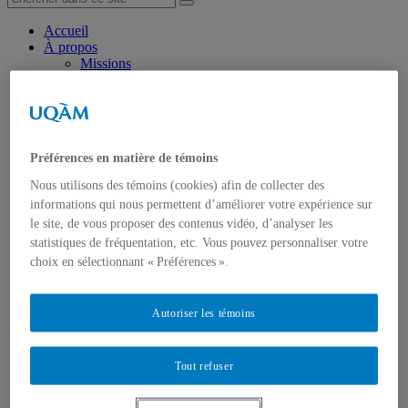
Accueil
À propos
Missions
Programme scientifique
Coopération internationale
Recherches
Partenariats & Subventions
Transfert de connaissances
Préférences en matière de témoins
Événements
Séminaires
Nous utilisons des témoins (cookies) afin de collecter des
Cahiers In.SITU
informations qui nous permettent d’améliorer votre expérience sur
Médias
le site, de vous proposer des contenus vidéo, d’analyser les
Balado – Légendes urbaines
statistiques de fréquentation, etc. Vous pouvez personnaliser votre
BD – La ville à portée de main
Formation
choix en sélectionnant « Préférences ».
Partenaires
Au Canada
À l’international
Autoriser les témoins
Devenir partenaire
Membres
Au Canada
Tout refuser
À l’international
Publications
Rapports de recherche